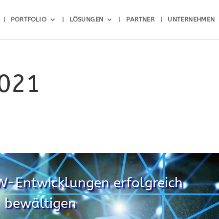
PORTFOLIO
LÖSUNGEN
PARTNER
UNTERNEHMEN
2021
G
SW-Entwicklungen erfolgreich
bewältigen